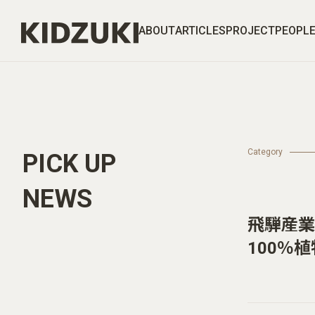
ABOUT
ARTICLES
PROJECT
PEOPL
Category
PICK UP
NEWS
飛騨産業
100％