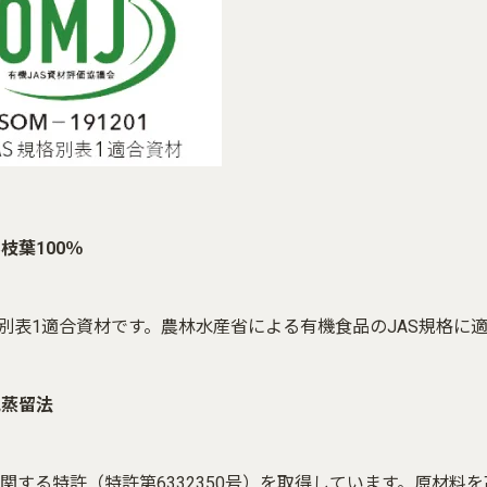
杉枝葉100％
格別表1適合資材です。農林水産省による有機食品のJAS規格
気蒸留法
関する特許（特許第6332350号）を取得しています。原材