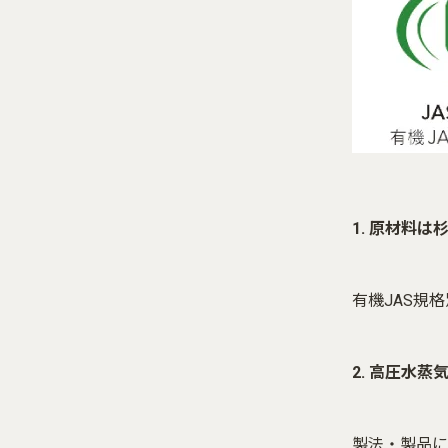
1. 原材料は
有機JAS規
2. 高圧水蒸
製法・製品に