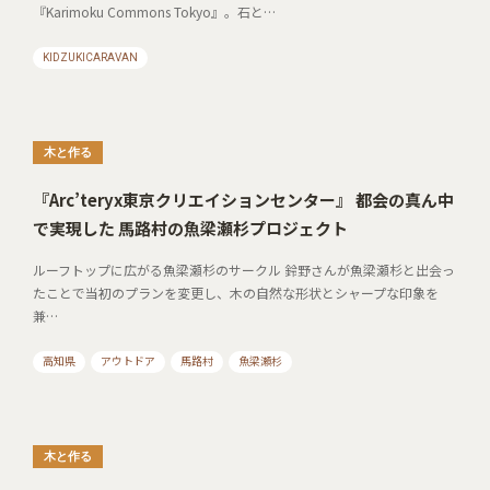
『Karimoku Commons Tokyo』。石と…
KIDZUKICARAVAN
木と作る
『Arc’teryx東京クリエイションセンター』 都会の真ん中
で実現した 馬路村の魚梁瀬杉プロジェクト
ルーフトップに広がる魚梁瀬杉のサークル 鈴野さんが魚梁瀬杉と出会っ
たことで当初のプランを変更し、木の自然な形状とシャープな印象を
兼…
高知県
アウトドア
馬路村
魚梁瀬杉
木と作る