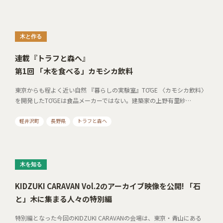
木と作る
連載『トラフと森へ』
第1回 「木を食べる」カモシカ飲料
東京からも程よく近い自然 『暮らしの実験室』TŌGE 〈カモシカ飲料〉
を開発したTŌGEは食品メーカーではない。建築家の上野有里紗…
軽井沢町
長野県
トラフと森へ
木を知る
KIDZUKI CARAVAN Vol.2のアーカイブ映像を公開! 「石
と」木に集まる人々の特別編
特別編となった今回のKIDZUKI CARAVANの会場は、東京・青山にある