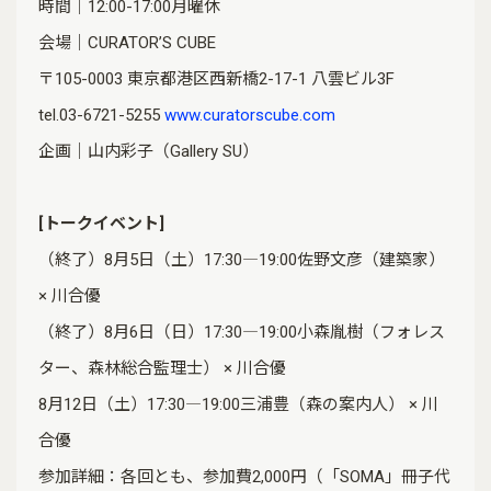
時間｜12:00-17:00月曜休
会場｜CURATOR’S CUBE
〒105-0003 東京都港区西新橋2-17-1 八雲ビル3F
tel.03-6721-5255
www.curatorscube.com
企画｜山内彩子（Gallery SU）
[トークイベント]
（終了）8月5日（土）17:30―19:00佐野文彦（建築家）
× 川合優
（終了）8月6日（日）17:30―19:00小森胤樹（フォレス
ター、森林総合監理士） × 川合優
8月12日（土）17:30―19:00三浦豊（森の案内人） × 川
合優
参加詳細：各回とも、参加費2,000円（「SOMA」冊子代