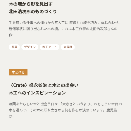
木の塊から形を見出す
北田浩次郎のものづくり
手を用いる仕事への憧れから宮大工に 直線と曲線を巧みに重ね合わせ、
幾何学状に削り出された木の塊。これは木工作家の北田浩次郎さんの
作…
家具
デザイン
木工アート
大阪府
木と作る
〈Crate〉盛永省治 と木との出会い
木工へのインスピレーション
毎回あたらしい木と出会う日々 「大きさというより、おもしろい木目の
木を選んで、その木の形や太さから何を作るか決めています。鹿児島
は…
デザイン
木工アート
鹿児島県