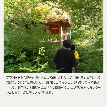
野草園を訪れた際の休憩小屋として設計されたのが「隠れ家」と呼ばれる
東屋で、2015年に完成した。浅間石とカラマツという地産の素材で構成
される。野草園から東屋を見上げると植物が植生した草屋根がカモフラー
ジュとなり、森に溶け込んで見える。