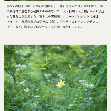
すべての始まりは、この野草園から。「峠」を由来とするTŌGEは人工林
と原野林が混在する軽井沢の森のなかで「人・自然・人工物」がおり混ざ
った暮らしを探求する「暮らしの実験場」。フードプロダクトの開発
（食）や、自然教育プログラム（育）、アーティストインレジデンス
（住）など、様々なプロジェクトを企画・実行している。