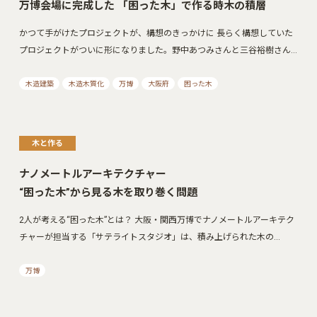
万博会場に完成した 「困った木」で作る時木の積層
かつて手がけたプロジェクトが、構想のきっかけに 長らく構想していた
プロジェクトがついに形になりました。野中あつみさんと三谷裕樹さん…
木造建築
木造木質化
万博
大阪府
困った木
木と作る
ナノメートルアーキテクチャー
“困った木”から見る木を取り巻く問題
2人が考える“困った木”とは？ 大阪・関西万博でナノメートルアーキテク
チャーが担当する「サテライトスタジオ」は、積み上げられた木の…
万博