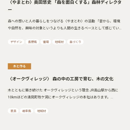
〈やまとわ〉奥田悠史 「森を面白くする」森林ディレクタ
ー
森への想いと人の暮らしをつなげる〈やまとわ〉の活動 「昔から、環境
や自然を、興味の対象というよりも人間の生きるベースとして感じてい…
デザイン
長野県
循環
地域材
森づくり
木と作る
〈オークヴィレッジ〉 森の中の工房で育む、木の文化
木とともに築き続けた オークヴィレッジという理念 JR高山駅から西に
10kmほどの清見町牧ケ洞にオークヴィレッジの本社はあります。…
家具
岐阜県
地域材