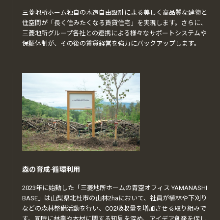
三菱地所ホーム独自の木造自由設計による美しく高品質な建物と
住空間が「長く住みたくなる賃貸住宅」を実現します。さらに、
三菱地所グループ各社との連携による様々なサポートシステムや
保証体制が、その後の賃貸経営を強力にバックアップします。
森の育成·循環利用
2023年に始動した「三菱地所ホームの青空オフィス YAMANASHI
BASE」は山梨県北杜市の山林2haにおいて、社員が植林や下刈り
などの森林整備活動を行い、CO2吸収量を増加させる取り組みで
す。同時に林業や木材に関する知見を深め、アイデア創発を促し