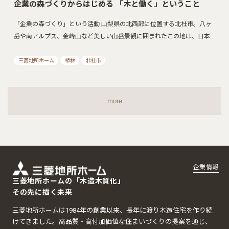
企業の森づくりからはじめる 「木と働く」ということ
「企業の森づくり」という活動 山梨県の北西部に位置する北杜市。八ヶ
岳や南アルプス、金峰山など美しい山岳景観に囲まれたこの地は、日本…
三菱地所ホーム
植林
北杜市
more
企業情報
三菱地所ホームの「木造木質化」
その先に描く未来
三菱地所ホームは1984年の創業以来、長年に渡り木造住宅を作り続
けてきました。高品質・高付加価値な住まいづくりの提案を通じ、