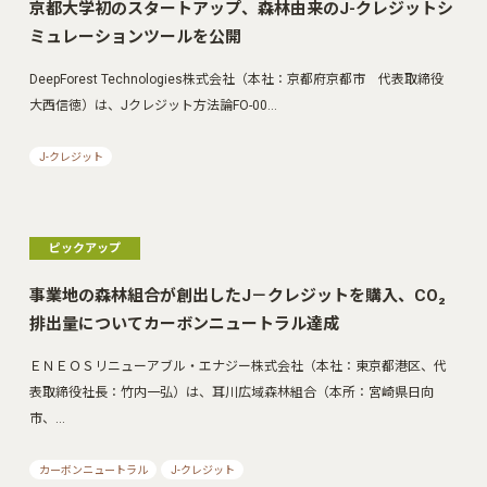
京都大学初のスタートアップ、森林由来のJ-クレジットシ
ミュレーションツールを公開
DeepForest Technologies株式会社（本社：京都府京都市 代表取締役
大西信徳）は、Jクレジット方法論FO-00…
J-クレジット
ピックアップ
事業地の森林組合が創出したJ－クレジットを購入、CO₂
排出量についてカーボンニュートラル達成
ＥＮＥＯＳリニューアブル・エナジー株式会社（本社：東京都港区、代
表取締役社長：竹内一弘）は、耳川広域森林組合（本所：宮崎県日向
市、…
カーボンニュートラル
J-クレジット