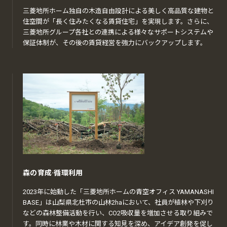
三菱地所ホーム独自の木造自由設計による美しく高品質な建物と
住空間が「長く住みたくなる賃貸住宅」を実現します。さらに、
三菱地所グループ各社との連携による様々なサポートシステムや
保証体制が、その後の賃貸経営を強力にバックアップします。
森の育成·循環利用
2023年に始動した「三菱地所ホームの青空オフィス YAMANASHI
BASE」は山梨県北杜市の山林2haにおいて、社員が植林や下刈り
などの森林整備活動を行い、CO2吸収量を増加させる取り組みで
す。同時に林業や木材に関する知見を深め、アイデア創発を促し