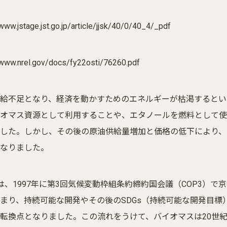
/www.jstage.jst.go.jp/article/jjsk/40/0/40_4/_pdf
/www.nrel.gov/docs/fy22osti/76260.pdf
給不足となり、経済を動かすためのエネルギーが枯渇するとい
オマス資源として利用することや、エタノールを燃料として使
した。しかし、その後の原油供給量増加と価格の低下により、
なりました。
は、1997年に第3回気候変動枠組条約締約国会議（COP3）
まり、持続可能な開発やその後のSDGs（持続可能な開発目
転換点となりました。この流れをうけて、バイオマスは20世