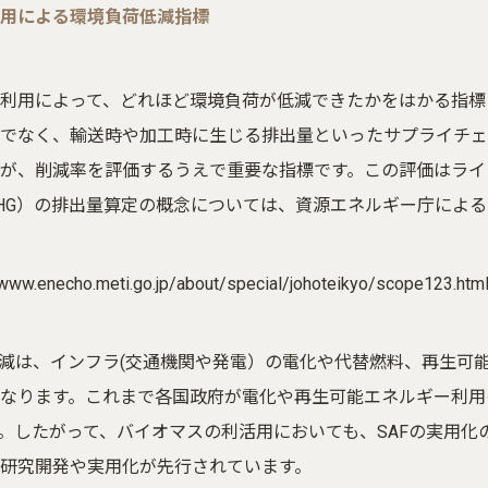
用による環境負荷低減指標
利用によって、どれほど環境負荷が低減できたかをはかる指標
でなく、輸送時や加工時に生じる排出量といったサプライチェ
が、削減率を評価するうえで重要な指標です。この評価はライ
HG）の排出量算定の概念については、資源エネルギー庁によ
/www.enecho.meti.go.jp/about/special/johoteikyo/scope123.htm
削減は、インフラ(交通機関や発電）の電化や代替燃料、再生可
なります。これまで各国政府が電化や再生可能エネルギー利用
。したがって、バイオマスの利活用においても、SAFの実用
研究開発や実用化が先行されています。