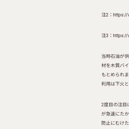
注2：
https:/
注3：
https:/
当時石油が供
材を木質バイ
もとめられま
利用は下火と
2度目の注目
が急速にたか
防止にむけた