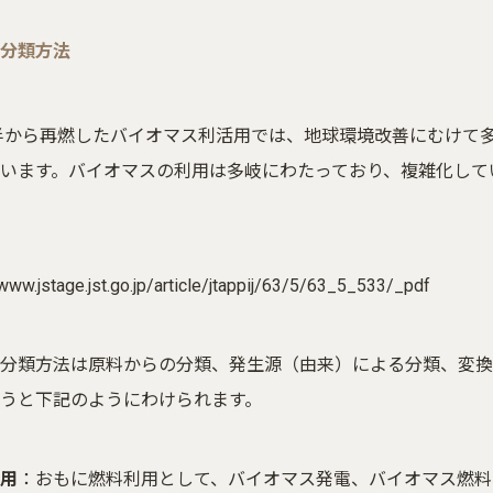
分類方法
後半から再燃したバイオマス利活用では、地球環境改善にむけて
います。バイオマスの利用は多岐にわたっており、複雑化して
。
/www.jstage.jst.go.jp/article/jtappij/63/5/63_5_533/_pdf
分類方法は原料からの分類、発生源（由来）による分類、変換
うと下記のようにわけられます。
用
：おもに燃料利用として、バイオマス発電、バイオマス燃料