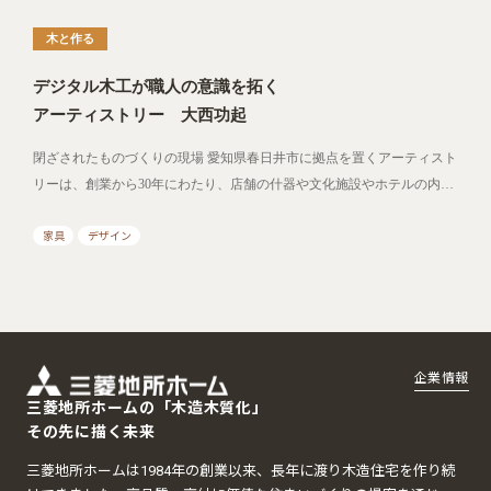
木と作る
デジタル木工が職人の意識を拓く
アーティストリー 大西功起
閉ざされたものづくりの現場 愛知県春日井市に拠点を置くアーティスト
リーは、創業から30年にわたり、店舗の什器や文化施設やホテルの内…
家具
デザイン
企業情報
三菱地所ホームの「木造木質化」
その先に描く未来
三菱地所ホームは1984年の創業以来、長年に渡り木造住宅を作り続