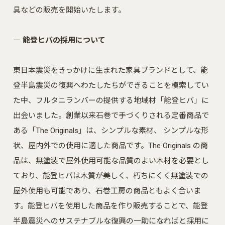
具などの販売を開始いたします。
― 能登ヒバの採用について
東日本震災をきっかけに生まれた家具ブランドとして、能
登半島震災の復興へわたしたちができることを模索してい
た中、
フルタニランバー
の提供する地域材「能登ヒバ」に
出会いました。創業以来石巻で手づくりされる定番商品で
ある「The Originals」は、シンプルな素材、 シンプルな形
状、屋内外での使用に適した商品です。The Originals の商
品は、無塗装で屋外使用可能な品質のよい木材を必要とし
ており、能登ヒバは木質が美しく、朽ちにくく無塗装での
屋外使用も可能であり、石巻工房の商品ともよく合いま
す。能登ヒバを使用した商品を作り販売することで、能登
半島震災へのサステナブルな復興の一助になればと採用に