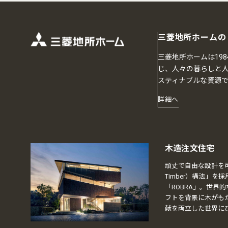
三菱地所ホームの
三菱地所ホームは19
じ、人々の暮らしと人
スティナブルな資源
詳細へ
木造注文住宅
頑丈で自由な設計を可能と
Timber）構法」
「ROBRA」。世界
フトを背景に木がも
献を両立した世界に