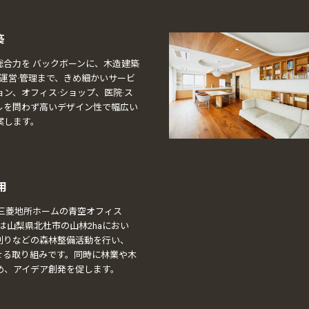
築
総合力を バックボーンに、木造建築
·運営·管理まで、きめ細かいサービ
ン、オフィス·ショップ、医院·ス
ルを問わず高いデザイン性で幅広い
案します。
用
「三菱地所ホームの青空オフィス
SE」は山梨県北杜市の山林2haにおい
刈りなどの森林整備活動を行い、
せる取り組みです。同時に林業や木
め、アイデア創発を促します。