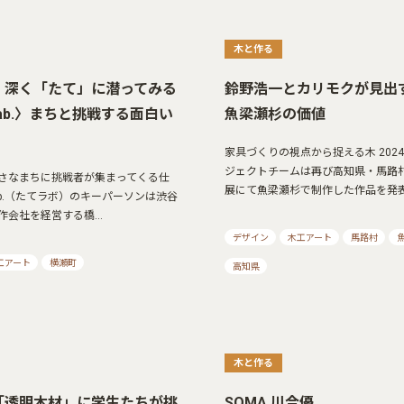
木と作る
、深く「たて」に潜ってみる
鈴野浩一とカリモクが見出
 Lab.〉まちと挑戦する面白い
魚梁瀬杉の価値
家具づくりの視点から捉える木 202
ジェクトチームは再び高知県・馬路
さなまちに挑戦者が集まってくる仕
展にて魚梁瀬杉で制作した作品を発
 Lab.（たてラボ）のキーパーソンは渋谷
作会社を経営する橋…
デザイン
木工アート
馬路村
工アート
横瀬町
高知県
木と作る
「透明木材」に学生たちが挑
SOMA 川合優