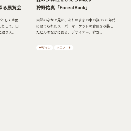
探る展覧会
狩野佑真「ForestBank」
家として直面
自然のなかで見た、ありのままの木の姿 1970年代
口として、日
に建てられたスーパーマーケットの倉庫を改装し
に取り入…
たビルのなかにある、デザイナー、狩野…
デザイン
木工アート