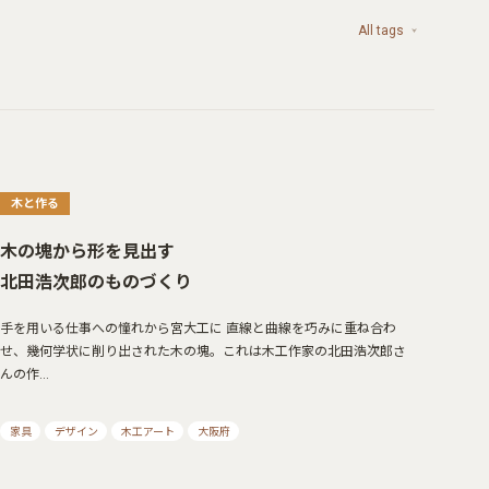
All tags
木と作る
木の塊から形を見出す
北田浩次郎のものづくり
手を用いる仕事への憧れから宮大工に 直線と曲線を巧みに重ね合わ
せ、幾何学状に削り出された木の塊。これは木工作家の北田浩次郎さ
んの作…
家具
デザイン
木工アート
大阪府