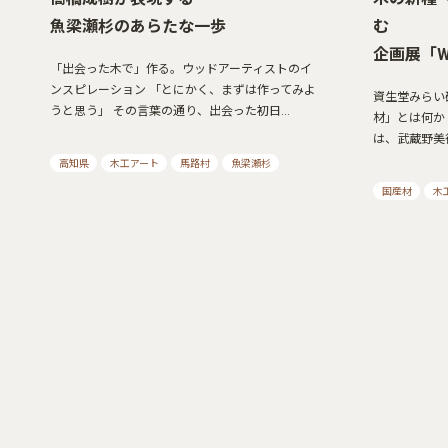
魚梁瀬杉のあらたな一歩
む
企画展「Woo
「出会った木で」作る。ウッドアーティストのイ
ンスピレーション 「とにかく、まずは作ってみよ
資生堂みらい
うと思う」 その言葉の通り、出会った初日…
材」とは何か？ 企
は、武蔵野美
高知県
木工アート
馬路村
魚梁瀬杉
国産材
木