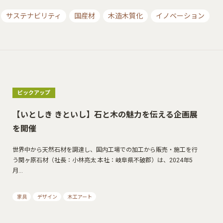
サステナビリティ
国産材
木造木質化
イノベーション
ピックアップ
【いとしき きといし】石と木の魅力を伝える企画展
を開催
世界中から天然石材を調達し、国内工場での加工から販売・施工を行
う関ヶ原石材（社長：小林亮太 本社：岐阜県不破郡）は、2024年5
月…
家具
デザイン
木工アート