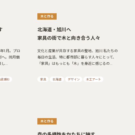
木と作る
す
北海道・旭川へ
家具の街で木と向き合う人々
4年1月。プロ
文化と産業が共存する家具の聖地、旭川 私たちの
村へ。同月個
毎日の生活、特に都市部に暮らす人々にとって、
表し…
「家具」はもっとも「木」を身近に感じるの…
魚梁瀬杉
家具
北海道
デザイン
木工アート
木と作る
森の多様性をかたちに映す