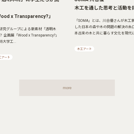
木工を通した思考と活動を
d x Transparency?」
「SOMA」とは、川合優さんが木工
した日本の森や木の問題の解決の糸
研究グループによる新素材「透明木
本古来の木と共に暮らす文化を現代
画展「Wood x Transparency?」
術大学工…
木工アート
工アート
more