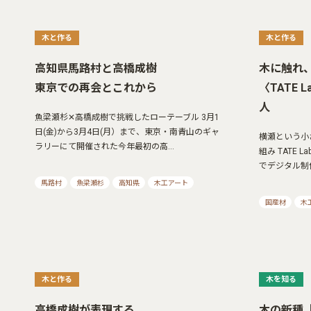
木と作る
木と作る
高知県馬路村と高橋成樹
木に触れ
東京での再会とこれから
〈TATE
人
魚梁瀬杉✕高橋成樹で挑戦したローテーブル 3月1
日(金)から3月4日(月）まで、東京・南青山のギャ
横瀬という小
ラリーにて開催された今年最初の高…
組み TATE
でデジタル制
馬路村
魚梁瀬杉
高知県
木工アート
国産材
木
木と作る
木を知る
高橋成樹が表現する
木の新種