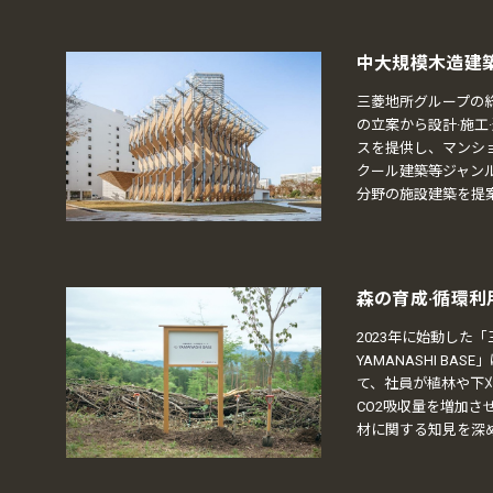
中大規模木造建
三菱地所グループの
の立案から設計·施工
スを提供し、マンショ
クール建築等ジャン
分野の施設建築を提
森の育成·循環利
2023年に始動した
YAMANASHI BA
て、社員が植林や下
CO2吸収量を増加さ
材に関する知見を深