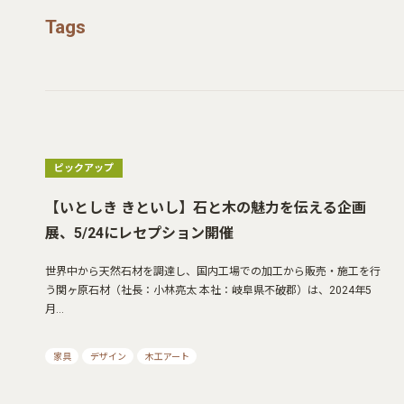
Tags
ピックアップ
【いとしき きといし】石と木の魅力を伝える企画
展、5/24にレセプション開催
世界中から天然石材を調達し、国内工場での加工から販売・施工を行
う関ヶ原石材（社長：小林亮太 本社：岐阜県不破郡）は、2024年5
月…
家具
デザイン
木工アート