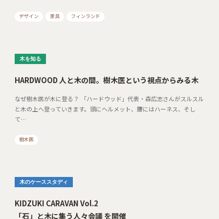
デザイン
家具
フィンランド
木を知る
HARDWOOD 人と木の間。樹木医という視点からみる木
なぜ樹木医が木に登る？ 「ハードウッド」代表・森広志さんがスルスル
と木の上へ登っていきます。頭にヘルメット、腰にはハーネス、そし
て…
樹木医
木のケーススタディ
KIDZUKI CARAVAN Vol.2
「石」と木に集う人々会議 を開催