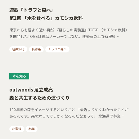
連載『トラフと森へ』
第1回 「木を食べる」カモシカ飲料
東京からも程よく近い自然 『暮らしの実験室』TŌGE 〈カモシカ飲料〉
を開発したTŌGEは食品メーカーではない。建築家の上野有里紗…
軽井沢町
長野県
トラフと森へ
木を知る
outwoods 足立成亮
森と共生するための道づくり
100年後の森をイメージするということ 「最近ようやくわかったことが
あるんです。森の木ってでっかくなるんだなぁって」 北海道で林業…
北海道
林業