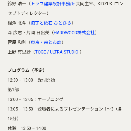
鈴野 浩一（
トラフ建築設計事務所
共同主宰、KIDZUK Iコン
セプトディレクター）
相澤 北斗（
包丁と砥石 ひとひら
）
森 広志・片岡 日出美（
HARDWOOD株式会社
）
菅原 和利（
東京・森と市庭
）
上野 有里紗（
TŌGE / ULTRA STUDIO
）
プログラム（予定）
12:30 – 13:00：受付開始
第1部
13:00 – 13:05：オープニング
13:05 – 13:50：登壇者によるプレゼンテーション 1～3（各
15分）
休憩 13:50 – 14:00