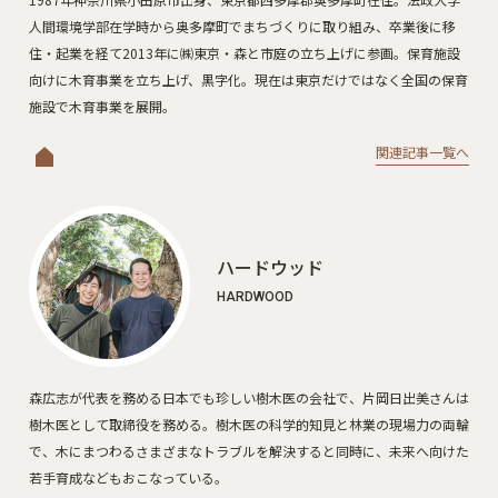
人間環境学部在学時から奥多摩町でまちづくりに取り組み、卒業後に移
住・起業を経て2013年に㈱東京・森と市庭の立ち上げに参画。保育施設
向けに木育事業を立ち上げ、黒字化。現在は東京だけではなく全国の保育
施設で木育事業を展開。
関連記事一覧へ
ハードウッド
HARDWOOD
森広志が代表を務める日本でも珍しい樹木医の会社で、片岡日出美さんは
樹木医として取締役を務める。樹木医の科学的知見と林業の現場力の両輪
で、木にまつわるさまざまなトラブルを解決すると同時に、未来へ向けた
若手育成などもおこなっている。