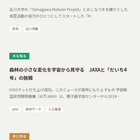
玉川大学の「Tamagawa Mokurin Project」とおこなう木を媒介とした
相互活動の協力のひとつとしてスタートした「K…
家具
玉川学園
木を知る
森林の小さな変化を宇宙から見守る JAXAと「だいち4
号」の挑戦
H3ロケット打ち上げ成功。このニュースが森林にもたらすもの 宇宙航
空研究開発機構（以下JAXA）は、種子島宇宙センターから2024…
jaxa
森林データ
人工衛星
木と作る