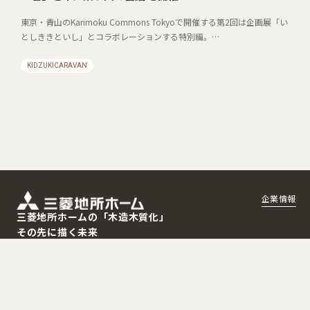
東京・青山のKarimoku Commons Tokyoで開催する第2回は企画展「い
としききといし」とコラボレーションする特別編。…
KIDZUKICARAVAN
企業情報
三菱地所ホームの「木造木質化」
その先に描く未来
三菱地所ホームは1984年の創業以来、長年に渡り木造住宅を作り続
けてきました。高品質・高付加価値な住まいづくりの提案を通じ、
人々の暮らしと人生を豊かに。それと同時にSDGs、国内の森林資源
の活用、脱炭素化という観点から、地球環境に配慮したサスティナ