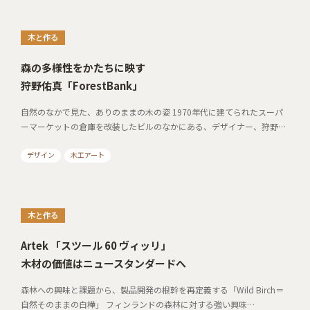
木と作る
森の多様性をかたちに映す
狩野佑真「ForestBank」
自然のなかで見た、ありのままの木の姿 1970年代に建てられたスーパ
ーマーケットの倉庫を改装したビルのなかにある、デザイナー、狩野…
デザイン
木工アート
木と作る
Artek 「スツール 60 ヴィッリ」
木材の価値はニュースタンダードへ
森林への興味と課題から、製品開発の根幹を再定義する「Wild Birch＝
自然そのままの白樺」 フィンランドの森林に対する強い興味…