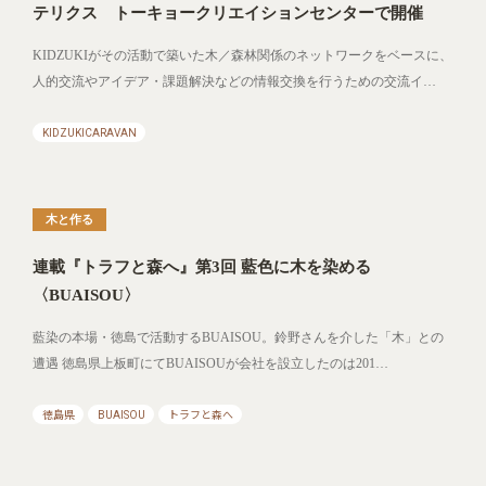
テリクス トーキョークリエイションセンターで開催
KIDZUKIがその活動で築いた木／森林関係のネットワークをベースに、
人的交流やアイデア・課題解決などの情報交換を行うための交流イ…
KIDZUKICARAVAN
木と作る
連載『トラフと森へ』第3回 藍色に木を染める
〈BUAISOU〉
藍染の本場・徳島で活動するBUAISOU。鈴野さんを介した「木」との
遭遇 徳島県上板町にてBUAISOUが会社を設立したのは201…
徳島県
BUAISOU
トラフと森へ