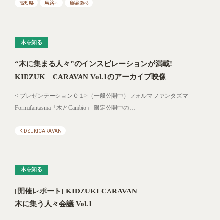
高知県
馬路村
魚梁瀬杉
木を知る
“木に集まる人々”のインスピレーションが満載!
KIDZUK CARAVAN Vol.1のアーカイブ映像
< プレゼンテーション０１>（一般公開中）フォルマファンタズマ
Formafantasma「木とCambio」 限定公開中の…
KIDZUKICARAVAN
木を知る
[開催レポート] KIDZUKI CARAVAN
木に集う人々会議 Vol.1