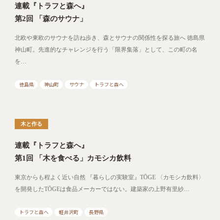
連載『トラフと森へ』
第2回 「森のサウナ」
北欧や東欧のサウナを訪ね歩き、森とサウナの関係性を探る旅へ 徳島県
神山町。先進的なチャレンジを行う「限界集落」として、この町の名
を…
徳島県
神山町
サウナ
トラフと森へ
木と作る
連載『トラフと森へ』
第1回 「木を食べる」カモシカ飲料
東京からも程よく近い自然 『暮らしの実験室』TŌGE 〈カモシカ飲料〉
を開発したTŌGEは食品メーカーではない。建築家の上野有里紗…
トラフと森へ
軽井沢町
長野県