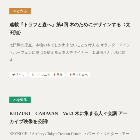
木と作る
連載『トラフと森へ』第4回 木のためにデザインする〈太
田翔〉
太田翔の原点。本物の木でしか出来ないことを考える オランダ・アイン
トホーフェンに拠点を構える日本人デザイナー・太田翔さん。木に対
す…
デザイン
カーボンニュートラル
トラフと森へ
木を知る
KIDZUKI CARAVAN Vol.3 木に集まる人々会議 アー
カイブ映像を公開!
KEYNOTE 「Arc’teryx Tokyo Creation Center」ハワード・リヒター（アー