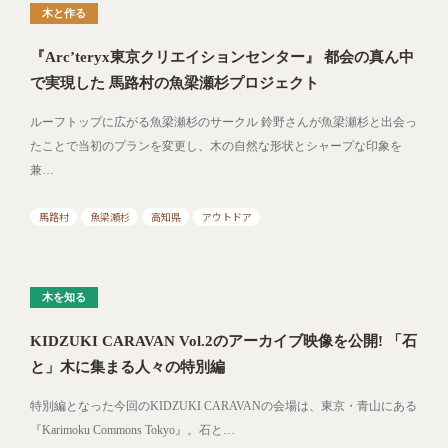
木と作る
『Arc’teryx東京クリエイションセンター』 都会の真ん中
で実現した 馬路村の魚梁瀬杉プロジェクト
ルーフトップに広がる魚梁瀬杉のサークル 鈴野さんが魚梁瀬杉と出会っ
たことで当初のプランを変更し、木の自然な形状とシャープな印象を
兼…
馬路村
魚梁瀬杉
高知県
アウトドア
木を知る
KIDZUKI CARAVAN Vol.2のアーカイブ映像を公開! 「石
と」木に集まる人々の特別編
特別編となった今回のKIDZUKI CARAVANの会場は、東京・青山にある
『Karimoku Commons Tokyo』。石と…