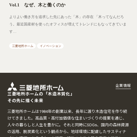
Vol.1 なぜ、木と働くのか
よりよい働き方を追求した先にあった「木」の存在 「木ってなんだろ
う。最近国産材を使ったオフィスが増えてトレンドにもなってきていま
す…
三菱地所ホーム
イノベーション
企業情報
三菱地所ホームの「木造木質化」
その先に描く未来
三菱地所ホームは1984年の創業以来、長年に渡り木造住宅を作り続
けてきました。高品質・高付加価値な住まいづくりの提案を通じ、
人々の暮らしと人生を豊かに。それと同時にSDGs、国内の森林資源
の活用、脱炭素化という観点から、地球環境に配慮したサスティナ