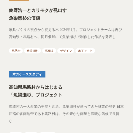
鈴野浩一とカリモクが見出す
魚梁瀬杉の価値
家具づくりの視点から捉える木 2024年1月。プロジェクトチームは再び
高知県・馬路村へ。同月個展にて魚梁瀬杉で制作した作品を発表し…
馬路村
魚梁瀬杉
高知県
デザイン
木工アート
木のケーススタディ
高知県馬路村からはじまる
「魚梁瀬杉」プロジェクト
馬路村の一大産業の発展と衰退。魚梁瀬杉が辿ってきた林業の歴史 日本
屈指の多雨地帯である馬路村は、その豊かな雨量と温暖な気候で良質
な…