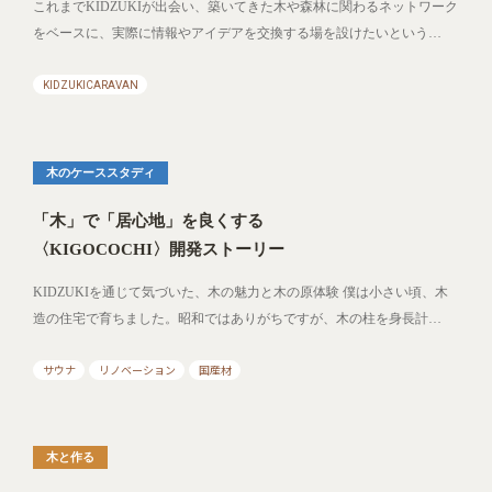
これまでKIDZUKIが出会い、築いてきた木や森林に関わるネットワーク
をベースに、実際に情報やアイデアを交換する場を設けたいという…
KIDZUKICARAVAN
木のケーススタディ
「木」で「居心地」を良くする
〈KIGOCOCHI〉開発ストーリー
KIDZUKIを通じて気づいた、木の魅力と木の原体験 僕は小さい頃、木
造の住宅で育ちました。昭和ではありがちですが、木の柱を身長計…
サウナ
リノベーション
国産材
木と作る