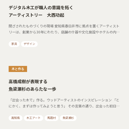
デジタル木工が職人の意識を拓く
アーティストリー 大西功起
閉ざされたものづくりの現場 愛知県春日井市に拠点を置くアーティスト
リーは、創業から30年にわたり、店舗の什器や文化施設やホテルの内…
家具
デザイン
木と作る
高橋成樹が表現する
魚梁瀬杉のあらたな一歩
「出会った木で」作る。ウッドアーティストのインスピレーション 「と
にかく、まずは作ってみようと思う」 その言葉の通り、出会った初日…
高知県
木工アート
馬路村
魚梁瀬杉