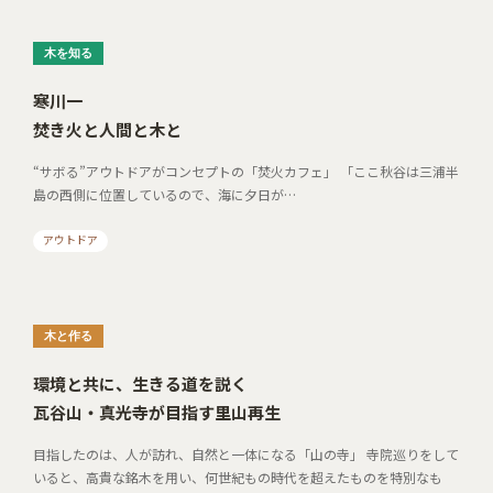
木を知る
寒川一
焚き火と人間と木と
“サボる”アウトドアがコンセプトの「焚火カフェ」 「ここ秋谷は三浦半
島の西側に位置しているので、海に夕日が…
アウトドア
木と作る
環境と共に、生きる道を説く
瓦谷山・真光寺が目指す里山再生
目指したのは、人が訪れ、自然と一体になる「山の寺」 寺院巡りをして
いると、高貴な銘木を用い、何世紀もの時代を超えたものを特別なも