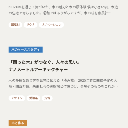
KIDZUKIを通じて気づいた、木の魅力と木の原体験 僕は小さい頃、木造
の住宅で育ちました。昭和ではありがちですが、木の柱を身長計…
国産材
サウナ
リノベーション
木のケーススタディ
「困った木」がつなぐ、人々の思い。
ナノメートルアーキテクチャー
木の多様なあり方を世界に伝える「積み柱」 2025年春に開催予定の大
阪・関西万博。未来社会の実験場と位置づけ、会場そのものをこれか…
デザイン
愛知県
万博
木と作る